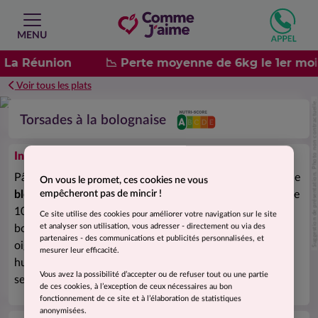
MENU
à La Réunion
📉 Perte moyenne de 6kg le 1er moi
Voir tous les plats
Suggestion de présentation. Photo non contractuelle.
Torsades à la bolognaise
Ingrédients
Pâtes torsades complètes précuites 40% (eau, semoule de
On vous le promet, ces cookies ne vous
blé
dur, blanc d'
œuf
, huile de colza), eau, pulpe de tomate
empêcheront pas de mincir !
10% (tomates, jus de tomates), bœuf cuit 9,3% (viande
Ce site utilise des cookies pour améliorer votre navigation sur le site
et analyser son utilisation, vous adresser - directement ou via des
bovine (origine France), sel), concentré de tomates 6,9%,
partenaires - des communications et publicités personnalisées, et
oignons 4,3%, carottes 3%, farine de
blé
, fibres de maïs,
mesurer leur efficacité.
huile d'olive vierge extra, plantes aromatiques 0,73%, ail,
Vous avez la possibilité d’accepter ou de refuser tout ou une partie
sel, poivre.
de ces cookies, à l’exception de ceux nécessaires au bon
fonctionnement de ce site et à l’élaboration de statistiques
anonymisées.