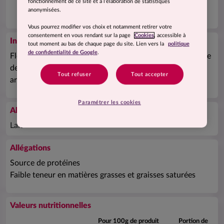
fonctionnement de ce site et à l’élaboration de statistiques
anonymisées.
Vous pourrez modifier vos choix et notamment retirer votre
consentement en vous rendant sur la page
Cookies
, accessible à
Ingrédients
tout moment au bas de chaque page du site. Lien vers la
politique
de confidentialité de Google
.
Flocons de pomme de terre, poudre de
lait
écrémé, fécule
de manioc, sel, arômes naturels, épices et plantes
Tout refuser
Tout accepter
aromatiques dont ciboulette (0,3%).
Paramétrer les cookies
Allergènes
Lait
Allégations
Source de protéines
Faible teneur en matières grasses et graisses saturées
Valeurs nutritionnelles
Pour 100g de produit
Portion de