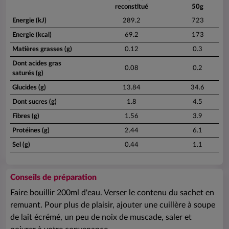
reconstitué
50g
Energie (kJ)
289.2
723
Energie (kcal)
69.2
173
Matières grasses (g)
0.12
0.3
Dont acides gras
0.08
0.2
saturés (g)
Glucides (g)
13.84
34.6
Dont sucres (g)
1.8
4.5
Fibres (g)
1.56
3.9
Protéines (g)
2.44
6.1
Sel (g)
0.44
1.1
Conseils de préparation
Faire bouillir 200ml d'eau. Verser le contenu du sachet en
remuant. Pour plus de plaisir, ajouter une cuillère à soupe
de lait écrémé, un peu de noix de muscade, saler et