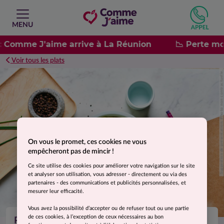
MENU
: Comme J'aime arrive à La Réunion
📉 Perte mo
Voir tous les plats
Suggestion de présentation. Photo non contractuelle.
On vous le promet, ces cookies ne vous
empêcheront pas de mincir !
Ce site utilise des cookies pour améliorer votre navigation sur le site
et analyser son utilisation, vous adresser - directement ou via des
partenaires - des communications et publicités personnalisées, et
mesurer leur efficacité.
Vous avez la possibilité d’accepter ou de refuser tout ou une partie
de ces cookies, à l’exception de ceux nécessaires au bon
Purée de pomme de terre et ciboulette