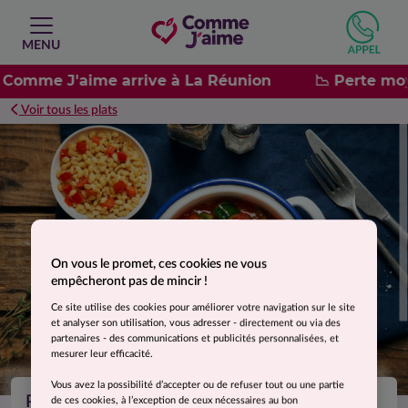
MENU
: Comme J'aime arrive à La Réunion
📉 Perte moy
Voir tous les plats
Suggestion de présentation. Photo non contractuelle.
On vous le promet, ces cookies ne vous
empêcheront pas de mincir !
Ce site utilise des cookies pour améliorer votre navigation sur le site
et analyser son utilisation, vous adresser - directement ou via des
partenaires - des communications et publicités personnalisées, et
mesurer leur efficacité.
Vous avez la possibilité d’accepter ou de refuser tout ou une partie
Poulet aux 5 légumes du soleil et son blé
de ces cookies, à l’exception de ceux nécessaires au bon