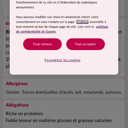
fonctionnement de ce site et à l’élaboration de statistiques
anonymisées.
Vous pourrez modifier vos choix et notamment retirer votre
consentement en vous rendant sur la page
Cookies
, accessible à
Ingrédients
tout moment au bas de chaque page du site. Lien vers la
politique
Blé
précuit 34% (
blé
, eau, huile de colza), viande de poulet
de confidentialité de Google
.
(origine France) 25%, poivrons rouges 9%, tomates 8%,
Tout refuser
Tout accepter
pulpe de tomate 6%, courgettes 4%, oignons 2%,
concentré de tomate 2%, poivrons verts 2%, aubergines
2%, jus de citron, sucre, huile d'olive, ail, sel, farine de
blé
,
Paramétrer les cookies
plantes aromatiques, arômes naturels, poivre.
Allergènes
Gluten. Traces éventuelles d'œufs, lait, moutarde, poisson.
Allégations
Riche en protéines
Faible teneur en matières grasses et graisses saturées