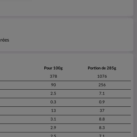
urées
Pour 100g
Portion de 285g
378
1076
90
256
2.5
7.1
0.3
0.9
13
37
3.1
8.8
2.9
8.3
2.5
7.1