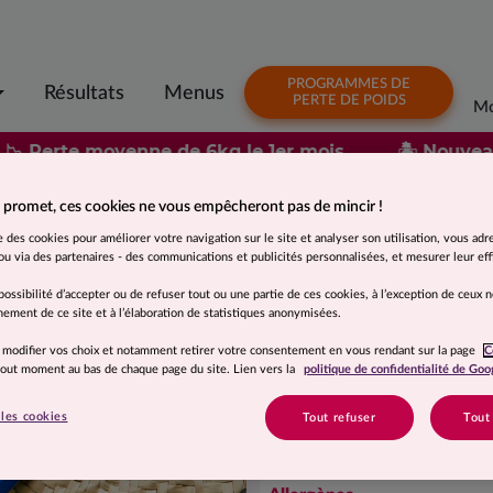
PROGRAMMES DE
Résultats
Menus
PERTE DE POIDS
Mo
📉 Perte moyenne de 6kg le 1er mois
🏝️ Nouvea
 promet, ces cookies ne vous empêcheront pas de mincir !
Suggestion de présentation. Photo non contractuelle.
se des cookies pour améliorer votre navigation sur le site et analyser son utilisation, vous adr
Penne aux légume
u via des partenaires - des communications et publicités personnalisées, et mesurer leur effi
possibilité d’accepter ou de refuser tout ou une partie de ces cookies, à l’exception de ceux 
ement de ce site et à l’élaboration de statistiques anonymisées.
Ingrédients
Pâtes préparées 31 % (eau, 
 modifier vos choix et notamment retirer votre consentement en vous rendant sur la page
C
 tout moment au bas de chaque page du site. Lien vers la
politique de confidentialité de Goo
aubergines grillées 15 %, cou
tomates, jus de citron), oign
les cookies
Tout refuser
Tout
d'olive vierge, plantes aromat