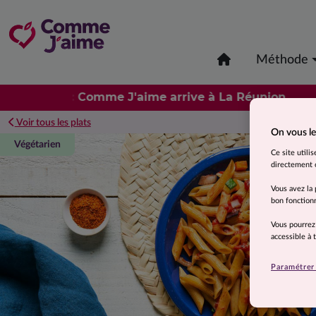
Méthode
️ Nouveau : Comme J'aime arrive à La Réunion
Voir tous les plats
On vous le
Végétarien
Ce site utili
directement o
Vous avez la 
bon fonctionn
Vous pourrez
accessible à
Paramétrer 