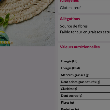
Allergènes
Gluten, œuf
Allégations
Source de fibres
Faible teneur en graisses sat
Valeurs nutritionnelles
Energie (kJ)
Energie (kcal)
Matières grasses (g)
Dont acides gras saturés (g)
Glucides (g)
Dont sucres (g)
Fibres (g)
Protéines (g)