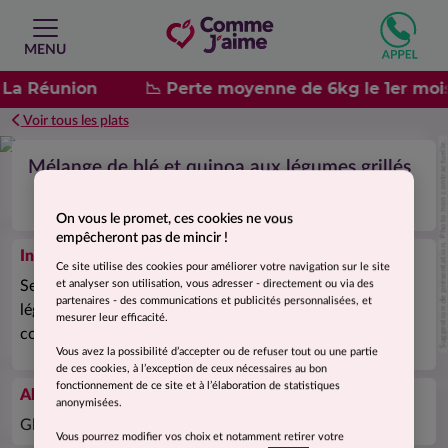
MENU
 La Réunion
📉 Perte moyenne de 6kg le 1er moi
Voir tous les plats
Suggestion de présentation. Photo non contractuelle.
Mélange de blé et quinoa aux légumes grillés
On vous le promet, ces cookies ne vous
empêcheront pas de mincir !
Ingrédients
Ce site utilise des cookies pour améliorer votre navigation sur le site
Semoule de
blé
dur (
gluten
) 71%, quinoa blanc 20,6%,
et analyser son utilisation, vous adresser - directement ou via des
partenaires - des communications et publicités personnalisées, et
légumes déshydratés (poivrons, oignon, tomate,
mesurer leur efficacité.
courgette), arômes naturels, sel, plantes aromatiques.
Vous avez la possibilité d’accepter ou de refuser tout ou une partie
de ces cookies, à l’exception de ceux nécessaires au bon
fonctionnement de ce site et à l’élaboration de statistiques
Allergènes
anonymisées.
Gluten. Peut contenir des traces de lait.
Vous pourrez modifier vos choix et notamment retirer votre