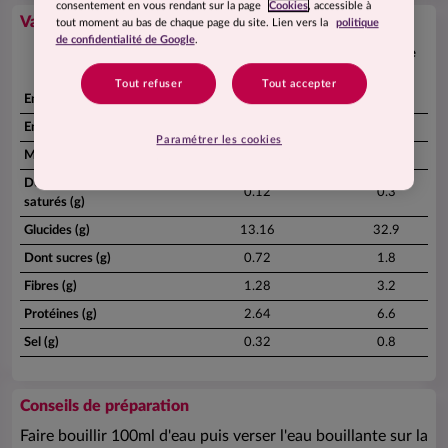
consentement en vous rendant sur la page
Cookies
, accessible à
Valeurs nutritionnelles
tout moment au bas de chaque page du site. Lien vers la
politique
de confidentialité de Google
.
Pour 100g de produit
Portion de
reconstitué
50g
Tout refuser
Tout accepter
Energie (kJ)
295.6
739
Energie (kcal)
70.8
177
Paramétrer les cookies
Matières grasses (g)
0.56
1.4
Dont acides gras
0.12
0.3
saturés (g)
Glucides (g)
13.16
32.9
Dont sucres (g)
0.72
1.8
Fibres (g)
1.28
3.2
Protéines (g)
2.64
6.6
Sel (g)
0.32
0.8
Conseils de préparation
Faire bouillir 100ml d'eau puis verser l'eau bouillante sur la