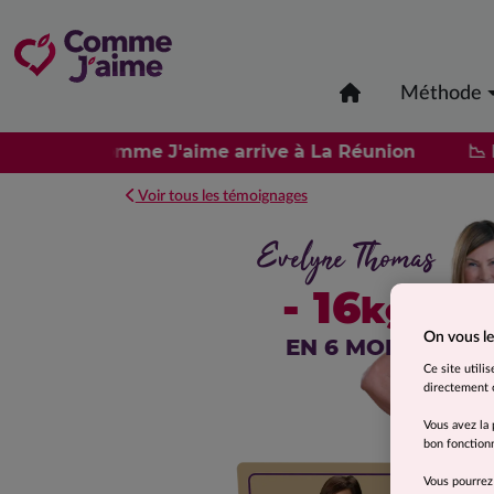
Méthode
Nouveau : Comme J'aime arrive à La Réunion
📉 P
Voir tous les témoignages
Evelyne Thomas
- 16
kg
On vous le
EN 6 MOIS
Ce site utili
directement o
Vous avez la 
bon fonctionn
Vous pourrez