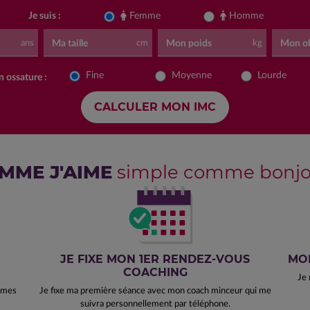
Je suis :
Femme
Homme
Ma taille
Mon poids
Mon ob
ans
cm
kg
Fine
Moyenne
Lourde
 ossature :
MME J'AIME
simple comme bonjou
JE FIXE MON 1ER RENDEZ-VOUS
MO
COACHING
Je 
e mes
Je fixe ma première séance avec mon coach minceur qui me
suivra personnellement par téléphone.