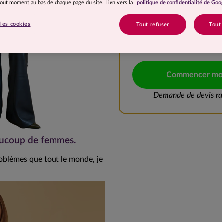
 tout moment au bas de chaque page du site. Lien vers la
politique de confidentialité de Goo
10 à 15 kg
les cookies
Tout refuser
Tout
20 à 25 kg
Commencer mo
Demande de devis rap
eaucoup de femmes.
roblèmes que tout le monde, je