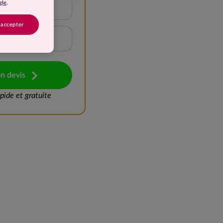
gle
.
15 à 20 kg
 accepter
Plus de 25 kg
n devis
ide et gratuite