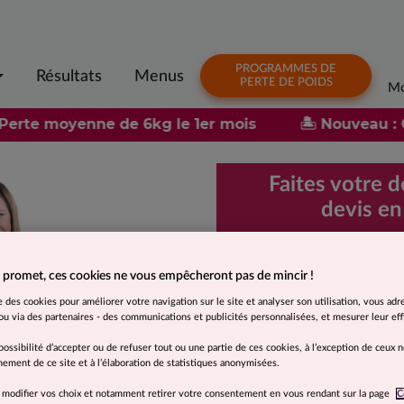
PROGRAMMES DE
Résultats
Menus
PERTE DE POIDS
Mo
erte moyenne de 6kg le 1er mois
🏝️ Nouveau : 
Faites votre 
devis en
Demande d
rapide et 
 promet, ces cookies ne vous empêcheront pas de mincir !
se des cookies pour améliorer votre navigation sur le site et analyser son utilisation, vous adr
u via des partenaires - des communications et publicités personnalisées, et mesurer leur effi
Je souhaite
possibilité d’accepter ou de refuser tout ou une partie de ces cookies, à l’exception de ceux 
Moins de 5 kg
ement de ce site et à l’élaboration de statistiques anonymisées.
 modifier vos choix et notamment retirer votre consentement en vous rendant sur la page
C