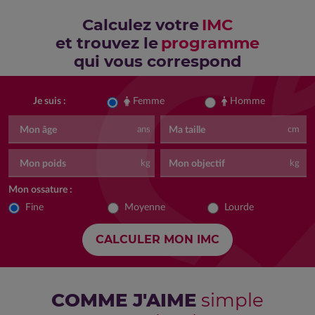
Calculez votre
IMC
et trouvez le
programme
qui vous correspond
Femme
Homme
Je suis :
Mon âge
Ma taille
ans
cm
Mon poids
Mon objectif
kg
kg
Mon ossature :
Fine
Moyenne
Lourde
COMME J'AIME
simple